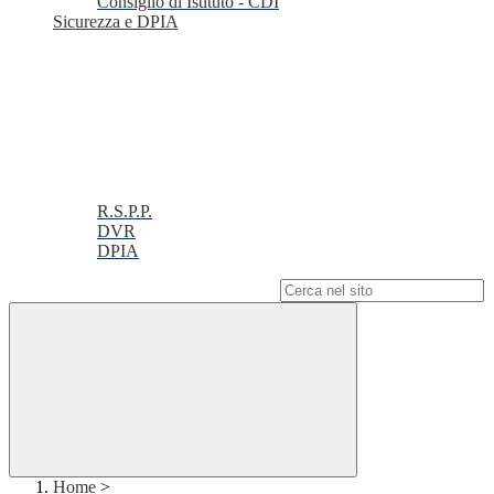
Consiglio di Istituto - CDI
Sicurezza e DPIA
R.S.P.P.
DVR
DPIA
Campo di ricerca per le pagine del sito
Home
>