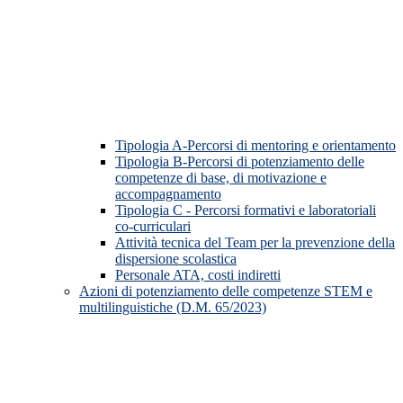
Tipologia A-Percorsi di mentoring e orientamento
Tipologia B-Percorsi di potenziamento delle
competenze di base, di motivazione e
accompagnamento
Tipologia C - Percorsi formativi e laboratoriali
co-curriculari
Attività tecnica del Team per la prevenzione della
dispersione scolastica
Personale ATA, costi indiretti
Azioni di potenziamento delle competenze STEM e
multilinguistiche (D.M. 65/2023)