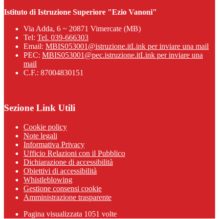
Istituto di Istruzione Superiore "Ezio Vanoni"
Via Adda, 6 ~ 20871 Vimercate (MB)
Tel:
Tel. 039-666303
Email:
MBIS053001@istruzione.it
Link per inviare una mail
PEC:
MBIS053001@pec.istruzione.it
Link per inviare una
mail
C.F.: 87004830151
Sezione Link Utili
Cookie policy
Note legali
Informativa Privacy
Ufficio Relazioni con il Pubblico
Dichiarazione di accessibilità
Obiettivi di accessibilità
Whistleblowing
Gestione consensi cookie
Amministrazione trasparente
Pagina visualizzata
1051
volte