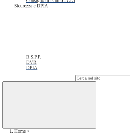
Consiglio di Istituto - CDI
Sicurezza e DPIA
R.S.P.P.
DVR
DPIA
Campo di ricerca per le pagine del sito
Home
>