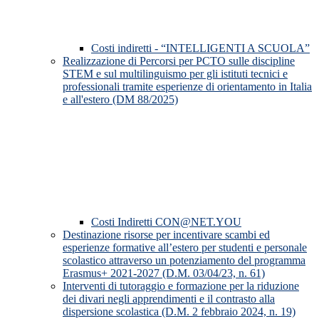
Costi indiretti - “INTELLIGENTI A SCUOLA”
Realizzazione di Percorsi per PCTO sulle discipline
STEM e sul multilinguismo per gli istituti tecnici e
professionali tramite esperienze di orientamento in Italia
e all'estero (DM 88/2025)
Costi Indiretti CON@NET.YOU
Destinazione risorse per incentivare scambi ed
esperienze formative all’estero per studenti e personale
scolastico attraverso un potenziamento del programma
Erasmus+ 2021-2027 (D.M. 03/04/23, n. 61)
Interventi di tutoraggio e formazione per la riduzione
dei divari negli apprendimenti e il contrasto alla
dispersione scolastica (D.M. 2 febbraio 2024, n. 19)