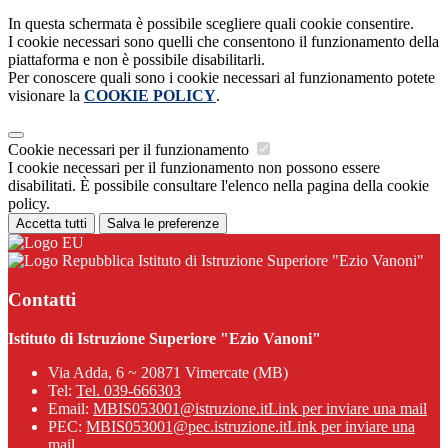
In questa schermata è possibile scegliere quali cookie consentire.
I cookie necessari sono quelli che consentono il funzionamento della
piattaforma e non è possibile disabilitarli.
Per conoscere quali sono i cookie necessari al funzionamento potete
visionare la
COOKIE POLICY
.
Cookie necessari per il funzionamento
I cookie necessari per il funzionamento non possono essere
disabilitati. È possibile consultare l'elenco nella pagina della cookie
policy.
Accetta tutti
Salva le preferenze
Istituto di Istruzione Superiore "Ezio Vanoni"
Contatti
Istituto di Istruzione Superiore "Ezio Vanoni"
Via Adda, 6 ~ 20871 Vimercate (MB)
Tel:
Tel. 039-666303
Email:
MBIS053001@istruzione.it
Link per inviare una mail
PEC:
MBIS053001@pec.istruzione.it
Link per inviare una
mail