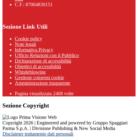
C.F.: 87004830151
Sezione Link Utili
Cookie policy
Note legali
Informativa Privacy
Ufficio Relazioni con il Pubblico
Dichiarazione di accessibilità
Obiettivi di accessibilità
Whistleblowing
Gestione consensi cookie
Amministrazione trasparente
Pagina visualizzata
2408
volte
Sezione Copyright
Copyright 2026 | Engineered and powered by Gruppo Spaggiari
Parma S.p.A. | Divisione Publishing & New Social Media
Disclaimer trattamento dati personali