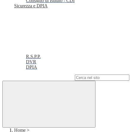
Consiglio di Istituto - CDI
Sicurezza e DPIA
R.S.P.P.
DVR
DPIA
Campo di ricerca per le pagine del sito
Home
>