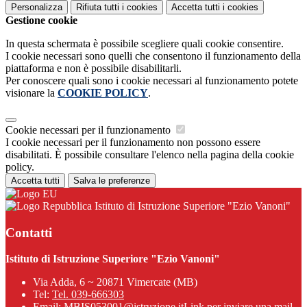
Personalizza
Rifiuta tutti
i cookies
Accetta tutti
i cookies
Gestione cookie
In questa schermata è possibile scegliere quali cookie consentire.
I cookie necessari sono quelli che consentono il funzionamento della
piattaforma e non è possibile disabilitarli.
Per conoscere quali sono i cookie necessari al funzionamento potete
visionare la
COOKIE POLICY
.
Cookie necessari per il funzionamento
I cookie necessari per il funzionamento non possono essere
disabilitati. È possibile consultare l'elenco nella pagina della cookie
policy.
Accetta tutti
Salva le preferenze
Istituto di Istruzione Superiore "Ezio Vanoni"
Contatti
Istituto di Istruzione Superiore "Ezio Vanoni"
Via Adda, 6 ~ 20871 Vimercate (MB)
Tel:
Tel. 039-666303
Email:
MBIS053001@istruzione.it
Link per inviare una mail