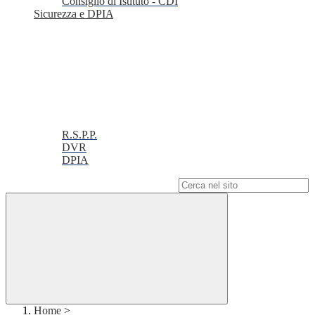
Consiglio di Istituto - CDI
Sicurezza e DPIA
R.S.P.P.
DVR
DPIA
Campo di ricerca per le pagine del sito
Home
>