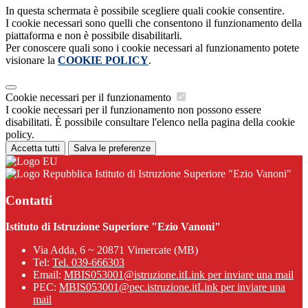
In questa schermata è possibile scegliere quali cookie consentire.
I cookie necessari sono quelli che consentono il funzionamento della
piattaforma e non è possibile disabilitarli.
Per conoscere quali sono i cookie necessari al funzionamento potete
visionare la
COOKIE POLICY
.
Cookie necessari per il funzionamento
I cookie necessari per il funzionamento non possono essere
disabilitati. È possibile consultare l'elenco nella pagina della cookie
policy.
Accetta tutti
Salva le preferenze
Istituto di Istruzione Superiore "Ezio Vanoni"
Contatti
Istituto di Istruzione Superiore "Ezio Vanoni"
Via Adda, 6 ~ 20871 Vimercate (MB)
Tel:
Tel. 039-666303
Email:
MBIS053001@istruzione.it
Link per inviare una mail
PEC:
MBIS053001@pec.istruzione.it
Link per inviare una
mail