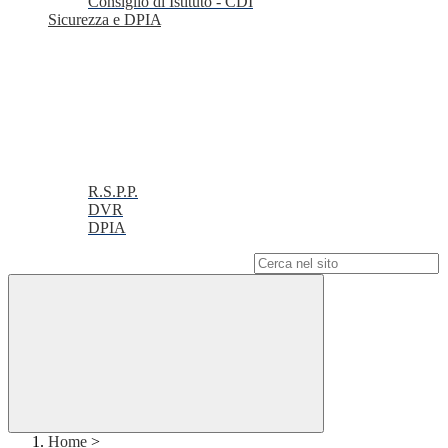
Consiglio di Istituto - CDI
Sicurezza e DPIA
R.S.P.P.
DVR
DPIA
Campo di ricerca per le pagine del sito
Home
>