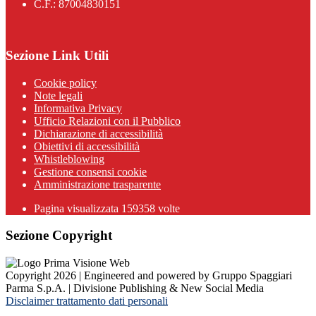
C.F.: 87004830151
Sezione Link Utili
Cookie policy
Note legali
Informativa Privacy
Ufficio Relazioni con il Pubblico
Dichiarazione di accessibilità
Obiettivi di accessibilità
Whistleblowing
Gestione consensi cookie
Amministrazione trasparente
Pagina visualizzata
159358
volte
Sezione Copyright
Copyright 2026 | Engineered and powered by Gruppo Spaggiari
Parma S.p.A. | Divisione Publishing & New Social Media
Disclaimer trattamento dati personali