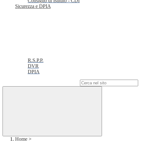
Consiglio di Istituto - CDI
Sicurezza e DPIA
R.S.P.P.
DVR
DPIA
Campo di ricerca per le pagine del sito
Home
>